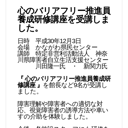
心のバリアフリー推進員
養成研修講座を受講しま
した。
日時 平成30年12月3日
会場 かながわ県民センター
講師 特定非営利活動法人 神奈
川県障害者自立生活支援センター
川田隆一氏 ・ 新関力氏
『 心のバリアフリー推進員養成研
修講座 』
を館長など9名が受講し
ました。
障害理解や障害者への適切な対
応、視覚障害者の誘導方法や車い
すの介助を体験しました。