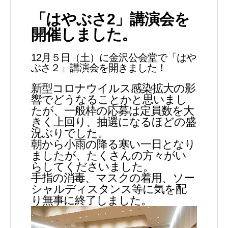
「はやぶさ2」講演会を
開催しました。
12月５日（土）に金沢公会堂で「はや
ぶさ２」講演会を開きました！
新型コロナウイルス感染拡大の影
響でどうなることかと思いまし
たが、一般枠の応募は定員数を大
きく上回り、抽選になるほどの盛
況ぶりでした。
朝から小雨の降る寒い一日となり
ましたが、たくさんの方々がい
らしてくださいました。
手指の消毒、マスクの着用、ソー
シャルディスタンス等に気を配
り無事に終了しました。