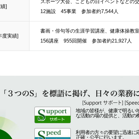
スポーツ大会、こどもの日イベントなどの
績]
12施設 45事業 参加者約7,544人
書画・俳句等の生涯学習講座、健康体操教
年度実績]
156講座 955回開催 参加者約21,927人
地域の皆様が、健康で明るい
な活動の場の提供と、活動の
利用者の方々の要望に迅速に
正確・公平に行います。