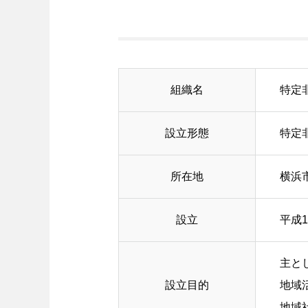
組織名
特定
設立形態
特定
所在地
横浜
設立
平成1
主と
設立目的
地域
地域