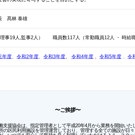
長 髙林 泰雄
(理事19人,監事2人） 職員数117人（常勤職員12人 ・ 時給
元年度
、
令和2年度
、
令和3年度
、
令和4年度
、
令和5年度
、
令
〜ご挨拶〜
働支援協会は、指定管理者として平成20年4月から業務を開始いた
か所の区民利用施設を管理運営しており、管理する全ての施設が日