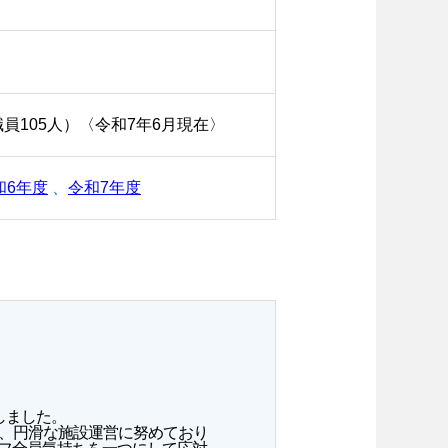
職員105人）〈令和7年6月現在〉
和6年度
、
令和7年度
しました。
々、円滑な施設運営に努めており