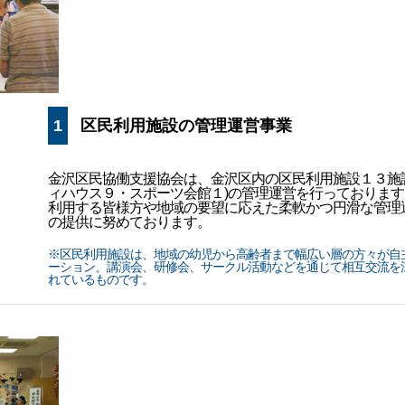
1
区民利用施設の管理運営事業
金沢区民協働支援協会は、金沢区内の区民利用施設１３施
ィハウス９・スポーツ会館１)の管理運営を行っております
利用する皆様方や地域の要望に応えた柔軟かつ円滑な管理
の提供に努めております。
※区民利用施設は、地域の幼児から高齢者まで幅広い層の方々が自
ーション、講演会、研修会、サークル活動などを通じて相互交流を
れているものです。