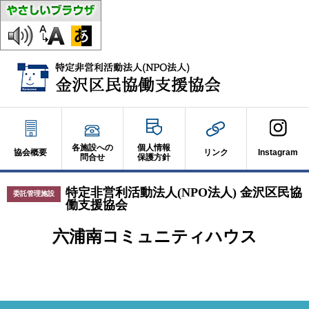
各施設への
個人情報
協会概要
リンク
Instagram
問合せ
保護方針
特定非営利活動法人(NPO法人) 金沢区民協
委託管理施設
働支援協会
六浦南コミュニティハウス