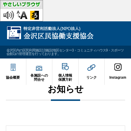
金沢区内の区民利用施設13施設(地区センター3・コミュニティハウス9・スポーツ
会館1)の管理運営を行っております。
各施設への
個人情報
協会概要
リンク
Instagram
問合せ
保護方針
お知らせ