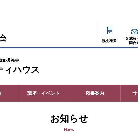
各施設
協会概要
問合
働支援協会
ティハウス
内
講座・イベント
図書案内
サ
お知らせ
News