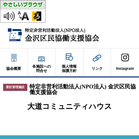
各施設への
個人情報
協会概要
リンク
Instagram
問合せ
保護方針
特定非営利活動法人(NPO法人) 金沢区民協
委託管理施設
働支援協会
大道コミュニティハウス