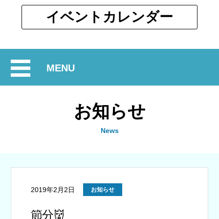
ウ
ィ
別
イベント
カレンダー
ン
ウ
ド
ィ
ウ
ン
で
開
MENU
ド
開
ウ
閉
く
で
お知らせ
開
く
News
2019年2月2日
お知らせ
節分👹