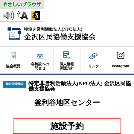
各施設への
個人情報
協会概要
リンク
Instagram
問合せ
保護方針
特定非営利活動法人(NPO法人) 金沢区民協
指定管理施設
働支援協会
釜利谷地区センター
別
施設予約