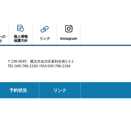
への
個人情報
リンク
Instagram
せ
保護方針
〒236-0045 横浜市金沢区釜利谷南1-2-1
TEL:045-786-2193 / FAX:045-786-2194
別
予約状況
リンク
ウ
ィ
ン
ド
ウ
で
開
く