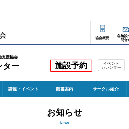
各施設
協会概要
問合
働支援協会
別
施設予約
イベント
ンター
別
カレンダー
ウ
ウ
ィ
ィ
ン
ド
ン
ウ
講座・イベント
図書案内
サークル紹介
で
ド
開
く
ウ
お知らせ
で
開
News