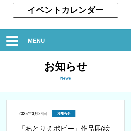
ウ
ィ
別
イベント
カレンダー
ン
ウ
ド
ィ
ウ
ン
で
開
MENU
ド
開
ウ
閉
く
で
お知らせ
開
く
News
2025年3月24日
お知らせ
「あとりえポピー」作品展(絵