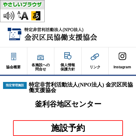
各施設への
個人情報
協会概要
リンク
Instagram
問合せ
保護方針
特定非営利活動法人(NPO法人) 金沢区民協
指定管理施設
働支援協会
釜利谷地区センター
別
施設予約