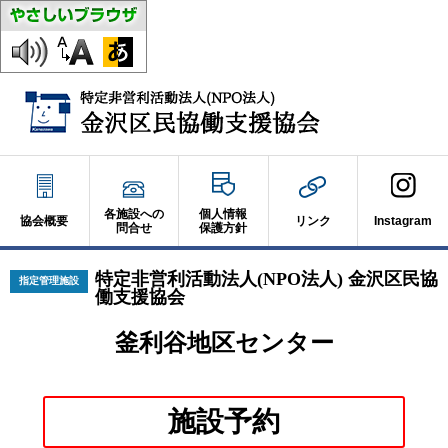
各施設への
個人情報
協会概要
リンク
Instagram
問合せ
保護方針
特定非営利活動法人(NPO法人) 金沢区民協
指定管理施設
働支援協会
釜利谷地区センター
別
施設予約