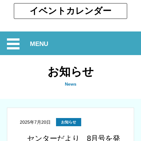
ウ
ィ
別
イベント
カレンダー
ン
ウ
ド
ィ
ウ
ン
で
開
MENU
ド
開
ウ
閉
く
で
お知らせ
開
く
News
2025年7月20日
お知らせ
センターだより 8月号を発