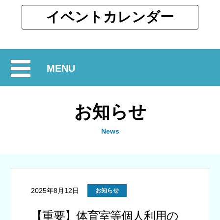
ウ
ィ
別
イベント
カレンダー
ン
ウ
ド
ィ
ウ
ン
で
開
MENU
ド
開
ウ
閉
く
で
お知らせ
開
く
News
2025年8月12日
お知らせ
【重要】体育室等個人利用の