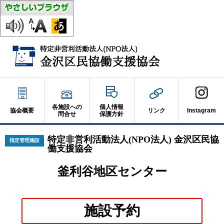
各施設への
個人情報
協会概要
リンク
Instagram
問合せ
保護方針
特定非営利活動法人(NPO法人) 金沢区民協
指定管理施設
働支援協会
釜利谷地区センター
別
施設予約