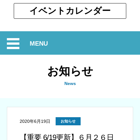
ウ
ィ
別
イベント
カレンダー
ン
ウ
ド
ィ
ウ
ン
で
開
MENU
ド
開
ウ
閉
く
で
お知らせ
開
く
News
2020年6月19日
お知らせ
【重要 6/19更新】６月２６日