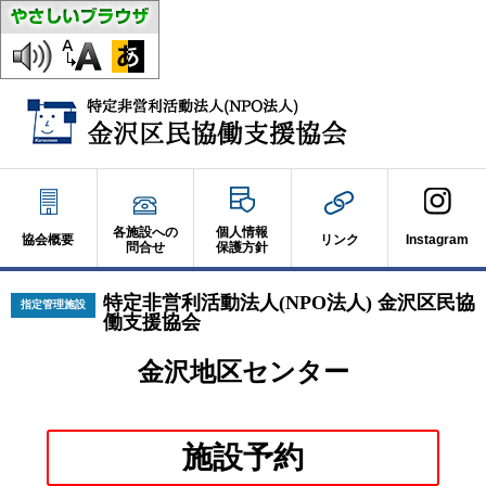
各施設への
個人情報
協会概要
リンク
Instagram
問合せ
保護方針
特定非営利活動法人(NPO法人) 金沢区民協
指定管理施設
働支援協会
金沢地区センター
別
施設予約