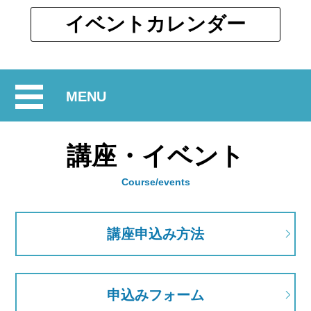
ウ
ィ
別
イベント
カレンダー
ン
ウ
ド
ィ
ウ
ン
で
開
MENU
ド
開
ウ
閉
く
で
講座・イベント
開
く
Course/events
講座申込み方法
申込みフォーム