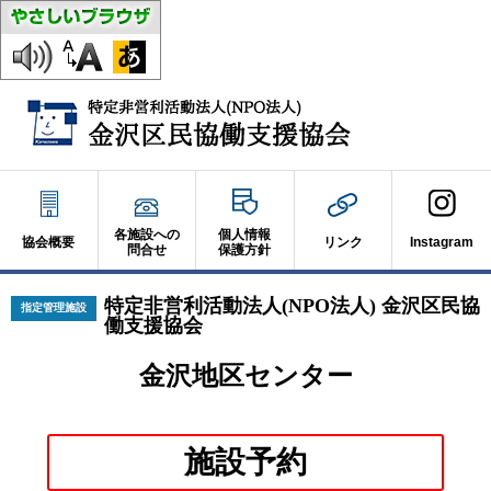
各施設への
個人情報
協会概要
リンク
Instagram
問合せ
保護方針
特定非営利活動法人(NPO法人) 金沢区民協
指定管理施設
働支援協会
金沢地区センター
別
施設予約