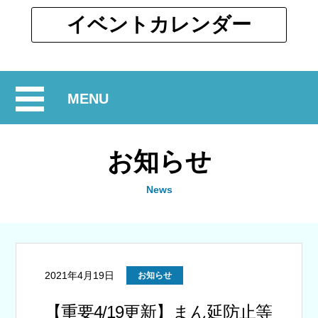
ウ
ィ
別
イベント
カレンダー
ン
ウ
ド
ィ
ウ
ン
で
開
MENU
ド
開
ウ
閉
く
で
お知らせ
開
く
News
2021年4月19日
お知らせ
【重要4/19更新】まん延防止等