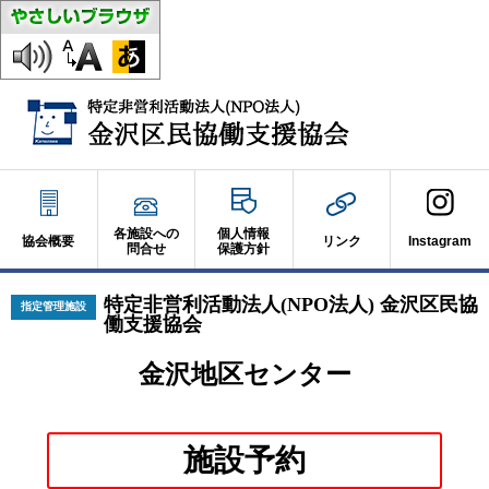
各施設への
個人情報
協会概要
リンク
Instagram
問合せ
保護方針
特定非営利活動法人(NPO法人) 金沢区民協
指定管理施設
働支援協会
金沢地区センター
別
施設予約