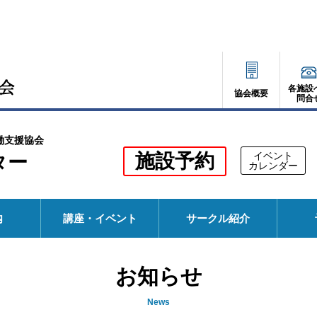
各施設
協会概要
問合
働支援協会
別
施設予約
イベント
ター
別
カレンダー
ウ
ウ
ィ
ィ
ン
ド
ン
ウ
内
講座・イベント
サークル紹介
で
ド
開
く
ウ
お知らせ
で
開
News