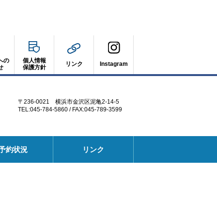
への
個人情報
リンク
Instagram
せ
保護方針
〒236-0021 横浜市金沢区泥亀2-14-5
TEL:045-784-5860 / FAX:045-789-3599
別
予約状況
リンク
ウ
ィ
ン
ド
ウ
で
開
く