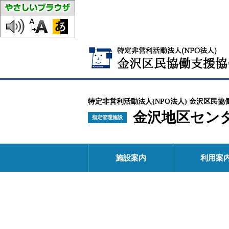
特定非営利活動法人(NPO法人) 金沢区民協
金沢地区セン
指定管理施設
施設案内
利用案