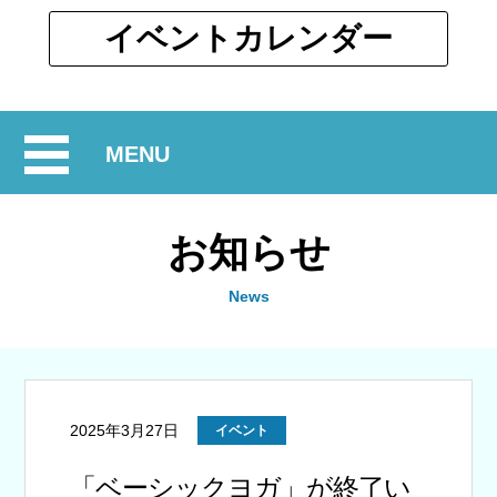
ウ
ィ
別
イベント
カレンダー
ン
ウ
ド
ィ
ウ
ン
で
開
MENU
ド
開
ウ
閉
く
で
お知らせ
開
く
News
2025年3月27日
イベント
「ベーシックヨガ」が終了い