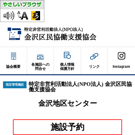
各施設への
個人情報
協会概要
リンク
Instagram
問合せ
保護方針
特定非営利活動法人(NPO法人) 金沢区民協
指定管理施設
働支援協会
金沢地区センター
別
施設予約