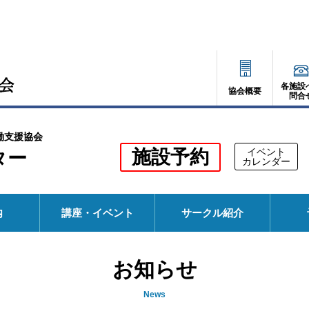
各施設
協会概要
問合
働支援協会
別
施設予約
イベント
ター
別
カレンダー
ウ
ウ
ィ
ィ
ン
ド
ン
ウ
内
講座・イベント
サークル紹介
で
ド
開
く
ウ
お知らせ
で
開
News