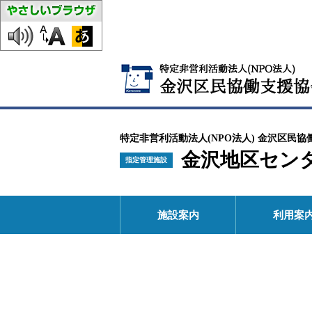
特定非営利活動法人(NPO法人) 金沢区民協
金沢地区セン
指定管理施設
施設案内
利用案