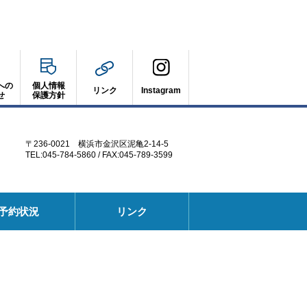
への
個人情報
リンク
Instagram
せ
保護方針
〒236-0021 横浜市金沢区泥亀2-14-5
TEL:045-784-5860 / FAX:045-789-3599
別
予約状況
リンク
ウ
ィ
ン
ド
ウ
で
開
く