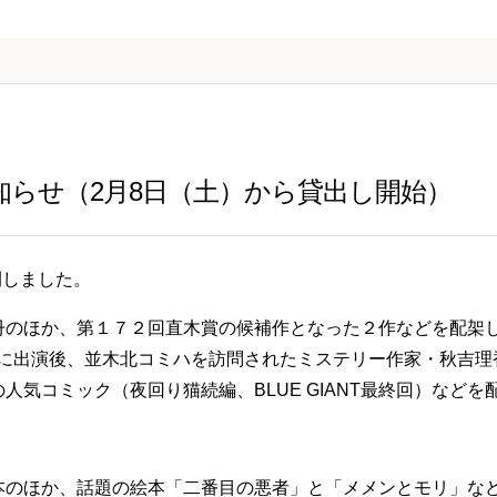
知らせ（2月8日（土）から貸出し開始）
開しました。
冊のほか、第１７２回直木賞の候補作となった２作などを配架
組に出演後、並木北コミハを訪問されたミステリー作家・秋吉理
人気コミック（夜回り猫続編、BLUE GIANT最終回）などを
本のほか、話題の絵本「二番目の悪者」と「メメンとモリ」な