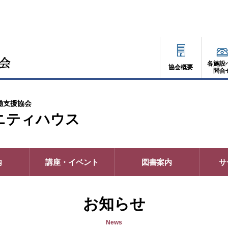
各施設
協会概要
問合
働支援協会
ニティハウス
内
講座・イベント
図書案内
サ
お知らせ
News