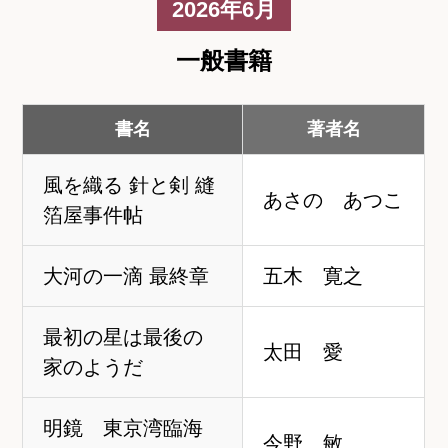
2026年6月
一般書籍
書名
著者名
風を織る 針と剣 縫
あさの あつこ
箔屋事件帖
大河の一滴 最終章
五木 寛之
最初の星は最後の
太田 愛
家のようだ
明鏡 東京湾臨海
今野 敏