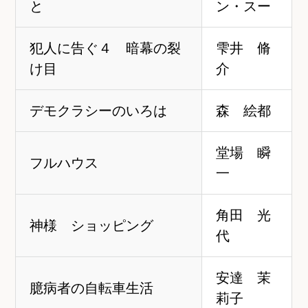
と
ン・スー
犯人に告ぐ４ 暗幕の裂
雫井 脩
け目
介
デモクラシーのいろは
森 絵都
堂場 瞬
フルハウス
一
角田 光
神様 ショッピング
代
安達 茉
臆病者の自転車生活
莉子