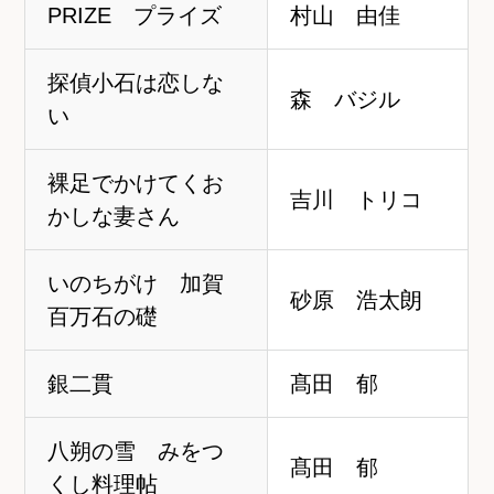
PRIZE プライズ
村山 由佳
探偵小石は恋しな
森 バジル
い
裸足でかけてくお
吉川 トリコ
かしな妻さん
いのちがけ 加賀
砂原 浩太朗
百万石の礎
銀二貫
髙田 郁
八朔の雪 みをつ
髙田 郁
くし料理帖