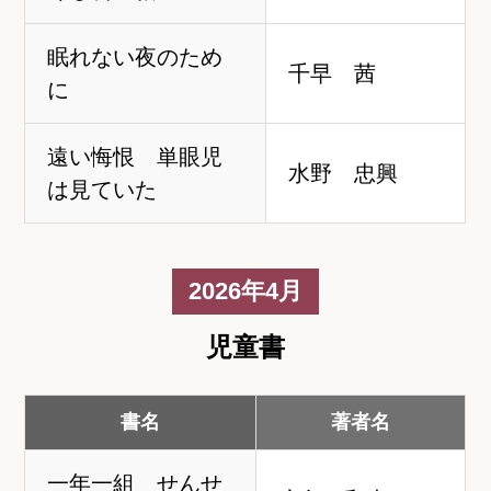
眠れない夜のため
千早 茜
に
遠い悔恨 単眼児
水野 忠興
は見ていた
2026年4月
児童書
書名
著者名
一年一組 せんせ