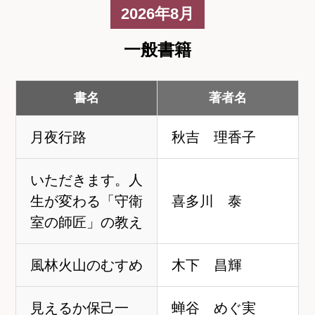
く
2026年8月
一般書籍
書名
著者名
月夜行路
秋吉 理香子
いただきます。人
生が変わる「守衛
喜多川 泰
室の師匠」の教え
風林火山のむすめ
木下 昌輝
見えるか保己一
蝉谷 めぐ実