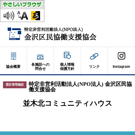
各施設への
個人情報
協会概要
リンク
Instagram
問合せ
保護方針
特定非営利活動法人(NPO法人) 金沢区民協
委託管理施設
働支援協会
並木北コミュニティハウス