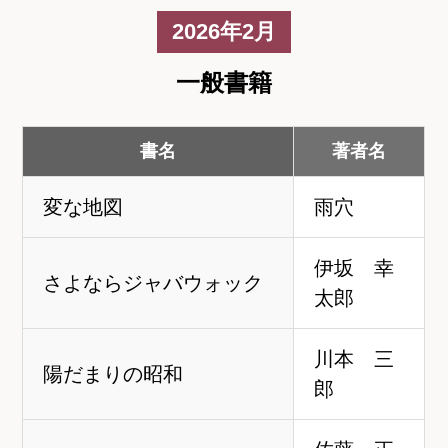
2026年2月
一般書籍
書名
著者名
変な地図
雨穴
伊坂 幸
さよならジャバウォック
太郎
川本 三
陽だまりの昭和
郎