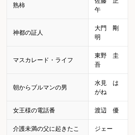
佐藤 正
熟柿
午
大門 剛
神都の証人
明
東野 圭
マスカレード・ライフ
吾
水見 は
朝からブルマンの男
がね
女王様の電話番
渡辺 優
介護未満の父に起きたこ
ジェー