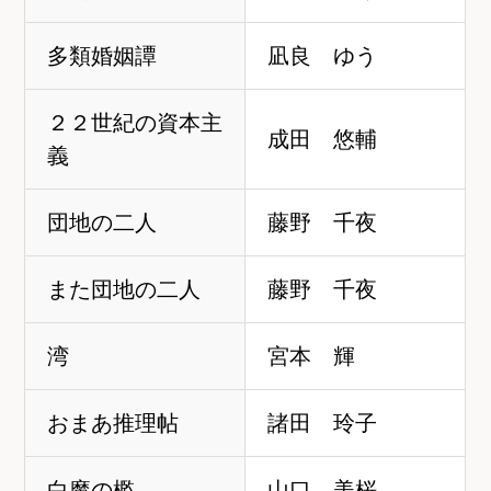
多類婚姻譚
凪良 ゆう
２２世紀の資本主
成田 悠輔
義
団地の二人
藤野 千夜
また団地の二人
藤野 千夜
湾
宮本 輝
おまあ推理帖
諸田 玲子
白魔の檻
山口 美桜