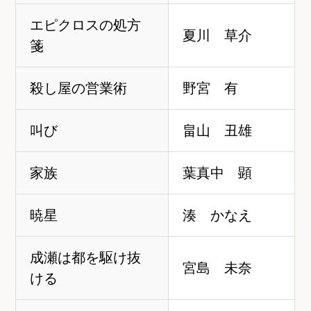
エピクロスの処方
夏川 草介
箋
殺し屋の営業術
野宮 有
叫び
畠山 丑雄
家族
葉真中 顕
暁星
湊 かなえ
成瀬は都を駆け抜
宮島 未奈
ける