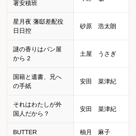
署安積班
星月夜 藩邸差配役
砂原 浩太朗
日日控
謎の香りはパン屋
土屋 うさぎ
から 2
国籍と遺書、兄へ
安田 菜津紀
の手紙
それはわたしが外
安田 菜津紀
国人だから？
BUTTER
柚月 麻子