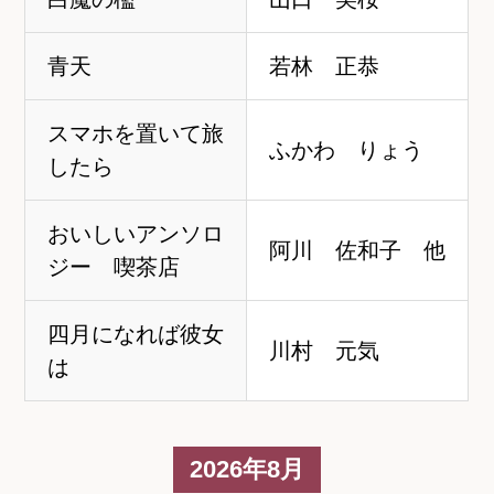
青天
若林 正恭
スマホを置いて旅
ふかわ りょう
したら
おいしいアンソロ
阿川 佐和子 他
ジー 喫茶店
四月になれば彼女
川村 元気
は
2026年8月