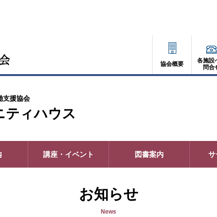
各施設
協会概要
問合
働支援協会
ニティハウス
内
講座・イベント
図書案内
サ
お知らせ
News