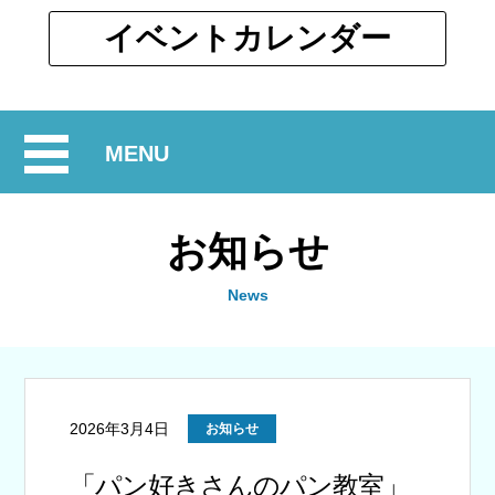
ウ
ィ
別
イベント
カレンダー
ン
ウ
ド
ィ
ウ
ン
で
開
MENU
ド
開
ウ
閉
く
で
お知らせ
開
く
News
2026年3月4日
お知らせ
「パン好きさんのパン教室」