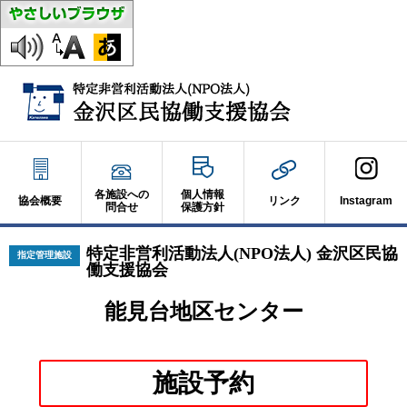
各施設への
個人情報
協会概要
リンク
Instagram
問合せ
保護方針
特定非営利活動法人(NPO法人) 金沢区民協
指定管理施設
働支援協会
能見台地区センター
別
施設予約