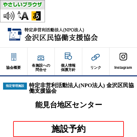
各施設への
個人情報
協会概要
リンク
Instagram
問合せ
保護方針
特定非営利活動法人(NPO法人) 金沢区民協
指定管理施設
働支援協会
能見台地区センター
別
施設予約