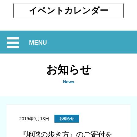
ウ
ィ
別
イベント
カレンダー
ン
ウ
ド
ィ
ウ
ン
で
開
MENU
ド
開
ウ
閉
く
で
お知らせ
開
く
News
2019年9月13日
お知らせ
『地球の歩き方』のご寄付を