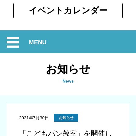
ウ
ィ
別
イベント
カレンダー
ン
ウ
ド
ィ
ウ
ン
で
開
MENU
ド
開
ウ
閉
く
で
お知らせ
開
く
News
2021年7月30日
お知らせ
「こどもパン教室」を開催し