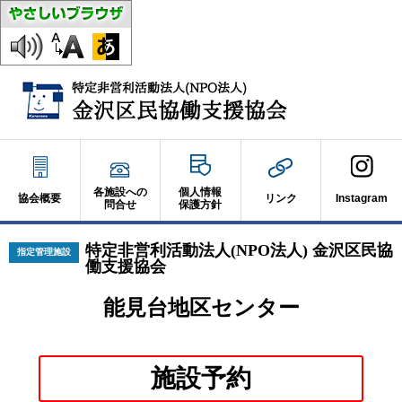
各施設への
個人情報
協会概要
リンク
Instagram
問合せ
保護方針
特定非営利活動法人(NPO法人) 金沢区民協
指定管理施設
働支援協会
能見台地区センター
別
施設予約