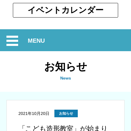
ウ
ィ
別
イベント
カレンダー
ン
ウ
ド
ィ
ウ
ン
で
開
MENU
ド
開
ウ
閉
く
で
お知らせ
開
く
News
2021年10月20日
お知らせ
「こども造形教室」が始まり