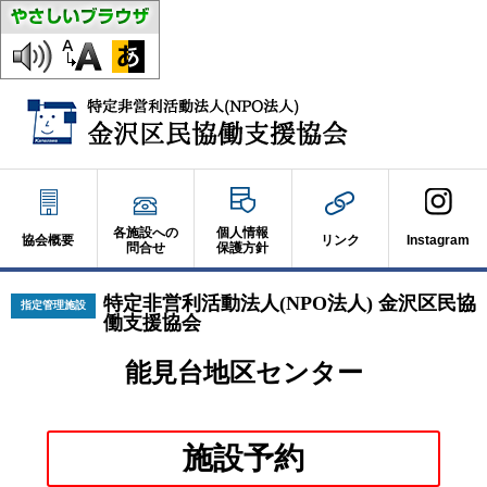
各施設への
個人情報
協会概要
リンク
Instagram
問合せ
保護方針
特定非営利活動法人(NPO法人) 金沢区民協
指定管理施設
働支援協会
能見台地区センター
別
施設予約