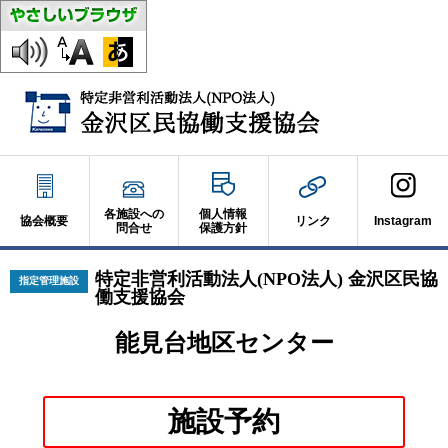
各施設への
個人情報
協会概要
リンク
Instagram
問合せ
保護方針
特定非営利活動法人(NPO法人) 金沢区民協
指定管理施設
働支援協会
能見台地区センター
別
施設予約