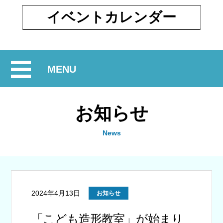
ウ
ィ
別
イベント
カレンダー
ン
ウ
ド
ィ
ウ
ン
で
開
MENU
ド
開
ウ
閉
く
で
お知らせ
開
く
News
2024年4月13日
お知らせ
「こども造形教室」が始まり