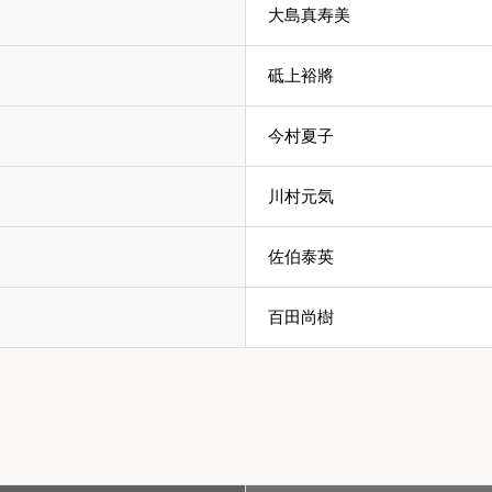
大島真寿美
砥上裕將
今村夏子
川村元気
佐伯泰英
百田尚樹