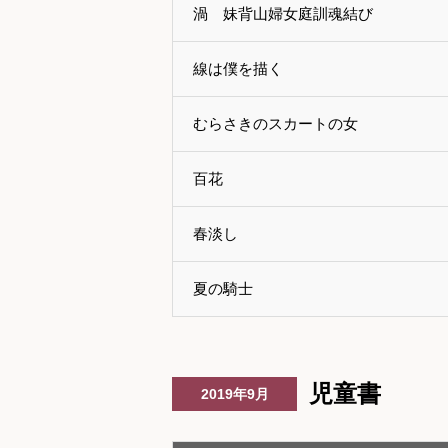
渦 妹背山婦女庭訓魂結び
線は僕を描く
むらさきのスカートの女
百花
春淡し
夏の騎士
児童書
2019年9月