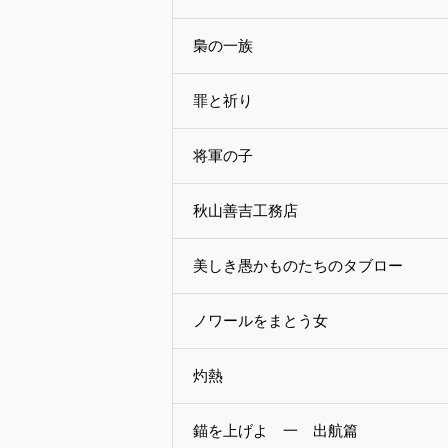
梟の一族
罪と祈り
将軍の子
秋山善吉工務店
美しき愚かものたちのタブロー
ノワールをまとう女
灼熱
錨を上げよ 一 出航篇