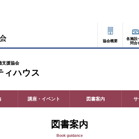
各施設
協会概要
問合
働支援協会
ティハウス
内
講座・イベント
図書案内
サ
図書案内
Book guidance