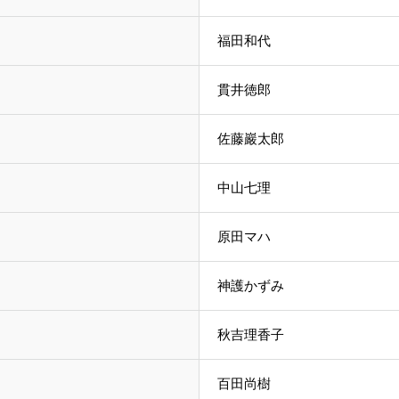
福田和代
貫井徳郎
佐藤巖太郎
中山七理
原田マハ
神護かずみ
秋吉理香子
百田尚樹