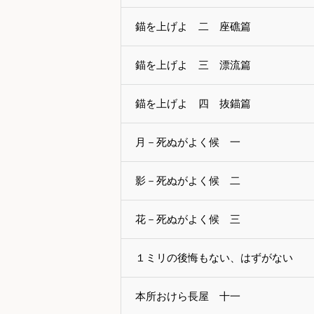
錨を上げよ 二 座礁篇
錨を上げよ 三 漂流篇
錨を上げよ 四 抜錨篇
月－死ぬがよく候 一
影－死ぬがよく候 二
花－死ぬがよく候 三
１ミリの後悔もない、はずがない
本所おけら長屋 十一