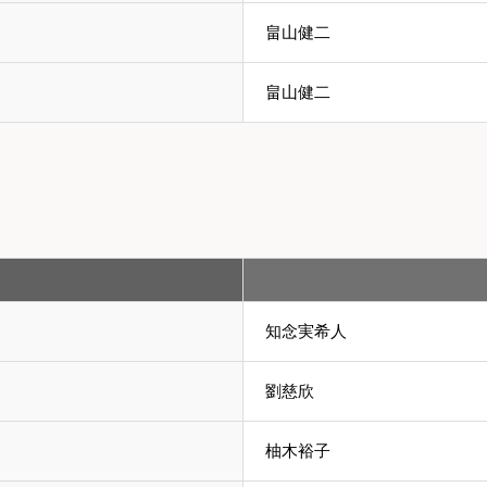
畠山健二
畠山健二
知念実希人
劉慈欣
柚木裕子