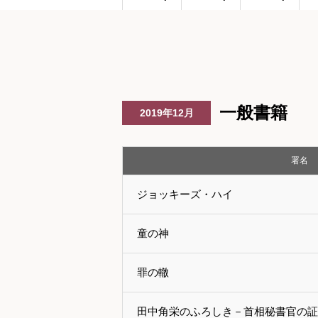
一般書籍
2019年12月
署名
ジョッキーズ・ハイ
童の神
罪の轍
田中角栄のふろしき－首相秘書官の証