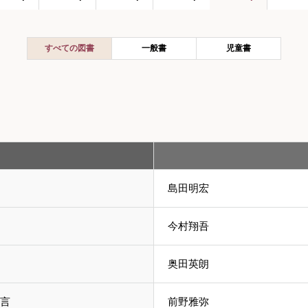
すべての図書
一般書
児童書
島田明宏
今村翔吾
奥田英朗
言
前野雅弥