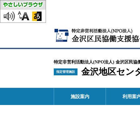
特定非営利活動法人(NPO法人) 金沢区民協
金沢地区セン
指定管理施設
施設案内
利用案