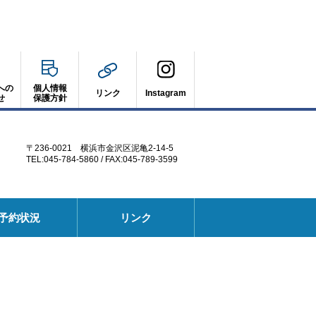
への
個人情報
リンク
Instagram
せ
保護方針
〒236-0021 横浜市金沢区泥亀2-14-5
TEL:045-784-5860 / FAX:045-789-3599
別
予約状況
リンク
ウ
ィ
ン
ド
ウ
で
開
く