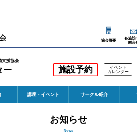
各施設
協会概要
問合
働支援協会
別
施設予約
イベント
ター
別
カレンダー
ウ
ウ
ィ
ィ
ン
ド
ン
ウ
内
講座・イベント
サークル紹介
で
ド
開
く
ウ
お知らせ
で
開
News