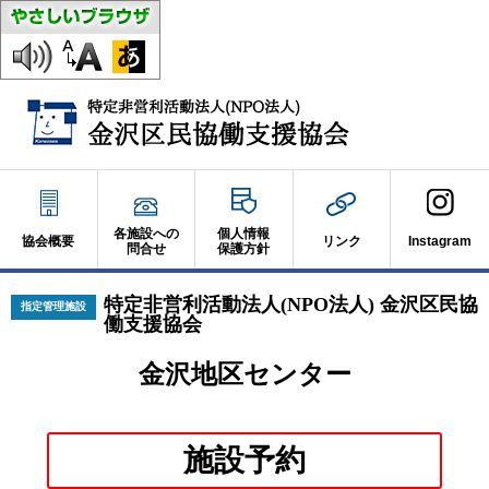
各施設への
個人情報
協会概要
リンク
Instagram
問合せ
保護方針
特定非営利活動法人(NPO法人) 金沢区民協
指定管理施設
働支援協会
金沢地区センター
別
施設予約