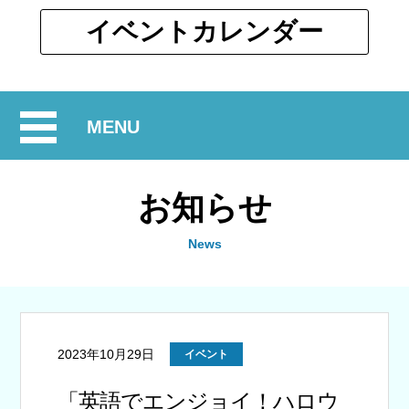
ウ
ィ
別
イベント
カレンダー
ン
ウ
ド
ィ
ウ
ン
で
開
MENU
ド
開
ウ
閉
く
で
お知らせ
開
く
News
2023年10月29日
イベント
「英語でエンジョイ！ハロウ