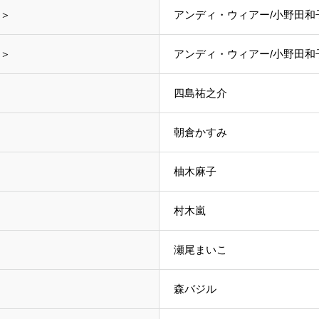
＞
アンディ・ウィアー/小野田和
＞
アンディ・ウィアー/小野田和
四島祐之介
朝倉かすみ
柚木麻子
村木嵐
瀬尾まいこ
森バジル