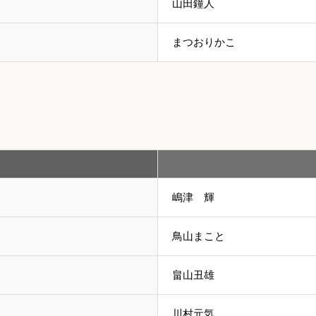
山田鐘人
まつおりかこ
嶋津 輝
鳥山まこと
畠山丑雄
川村元気