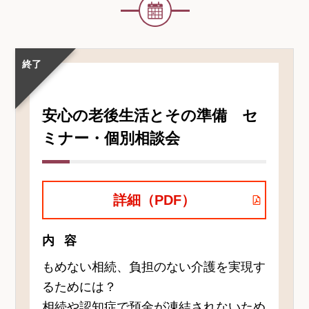
イ
ベ
ン
ト・
講
終了
座
名
安心の老後生活とその準備 セ
ミナー・個別相談会
詳細（PDF）
内容
もめない相続、負担のない介護を実現す
るためには？
相続や認知症で預金が凍結されないため