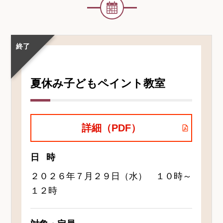
イ
ベ
ン
ト・
講
終了
座
名
夏休み子どもペイント教室
詳細（PDF）
日時
２０２６年７月２９日（水） １０時～
１２時