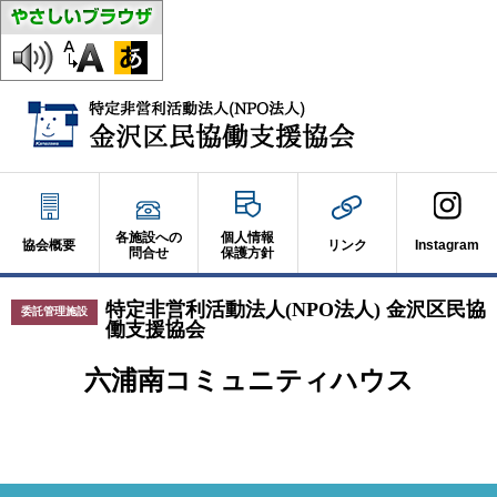
各施設への
個人情報
協会概要
リンク
Instagram
問合せ
保護方針
特定非営利活動法人(NPO法人) 金沢区民協
委託管理施設
働支援協会
六浦南コミュニティハウス