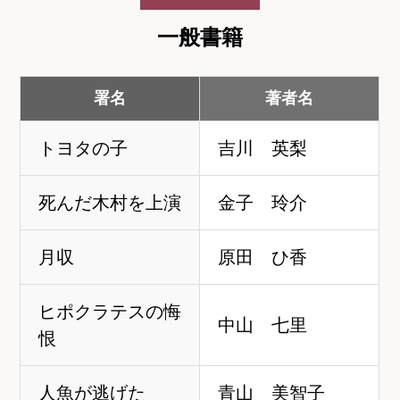
一般書籍
署名
著者名
トヨタの子
吉川 英梨
死んだ木村を上演
金子 玲介
月収
原田 ひ香
ヒポクラテスの悔
中山 七里
恨
人魚が逃げた
青山 美智子