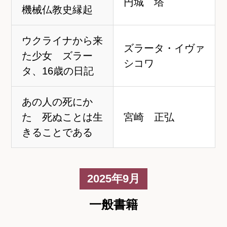
円城 塔
機械仏教史縁起
ウクライナから来
ズラータ・イヴァ
た少女 ズラー
シコワ
タ、16歳の日記
あの人の死にか
た 死ぬことは生
宮崎 正弘
きることである
2025年9月
一般書籍