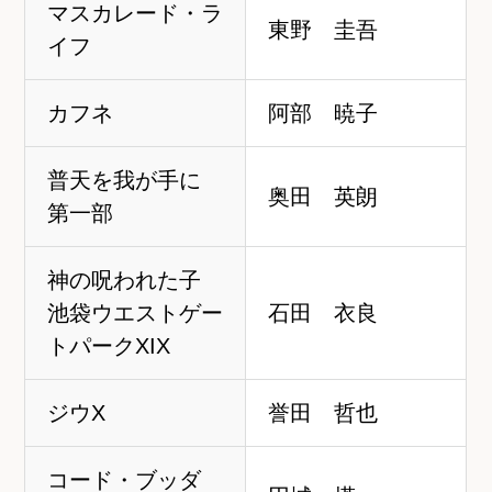
マスカレード・ラ
東野 圭吾
イフ
カフネ
阿部 暁子
普天を我が手に
奥田 英朗
第一部
神の呪われた子
池袋ウエストゲー
石田 衣良
トパークXIX
ジウX
誉田 哲也
コード・ブッダ