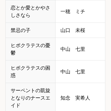
恋とか愛とかやさ
一穂 ミチ
しさなら
禁忌の子
山口 未桜
ヒポクラテスの憂
中山 七里
鬱
ヒポクラテスの困
中山 七里
惑
サーペントの凱旋
となりのナースエ
知念 実希人
イド