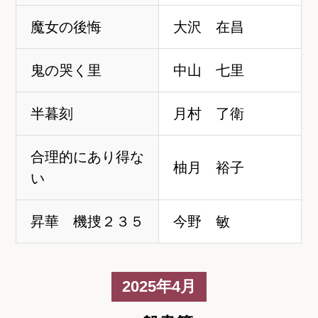
魔女の後悔
大沢 在昌
鬼の哭く里
中山 七里
半暮刻
月村 了衛
合理的にあり得な
柚月 裕子
い
昇華 機捜２３５
今野 敏
2025年4月