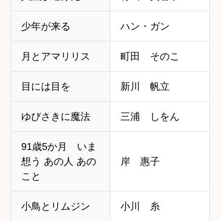
少年が来る
ハン・ガン
月とアマリリス
町田 そのこ
目には目を
新川 帆立
ゆびさきに魔法
三浦 しをん
91歳5か月 いま
想う あの人 あの
岸 惠子
こと
小鳥とリムジン
小川 糸