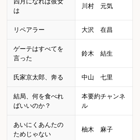
四月になれば彼女
川村 元気
は
リペアラー
大沢 在昌
ゲーテはすべてを
鈴木 結生
言った
氏家京太郎、奔る
中山 七里
結局、何を食べれ
本要約チャンネ
ばいいのか？
ル
あいにくあんたの
柚木 麻子
ためじゃない