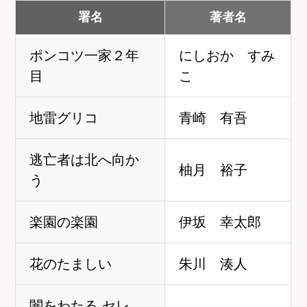
署名
著者名
ポンコツ一家２年
にしおか すみ
目
こ
地雷グリコ
青崎 有吾
逃亡者は北へ向か
柚月 裕子
う
楽園の楽園
伊坂 幸太郎
花のたましい
朱川 湊人
闇をわたる セレ