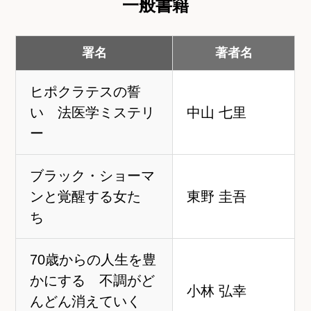
一般書籍
署名
著者名
ヒポクラテスの誓
い 法医学ミステリ
中山 七里
ー
ブラック・ショーマ
ンと覚醒する女た
東野 圭吾
ち
70歳からの人生を豊
かにする 不調がど
小林 弘幸
んどん消えていく