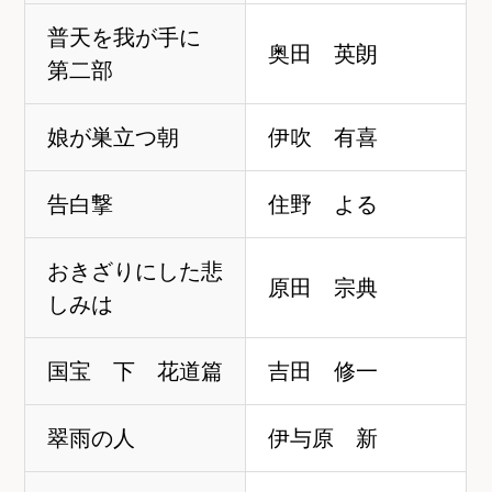
普天を我が手に
奥田 英朗
第二部
娘が巣立つ朝
伊吹 有喜
告白撃
住野 よる
おきざりにした悲
原田 宗典
しみは
国宝 下 花道篇
吉田 修一
翠雨の人
伊与原 新