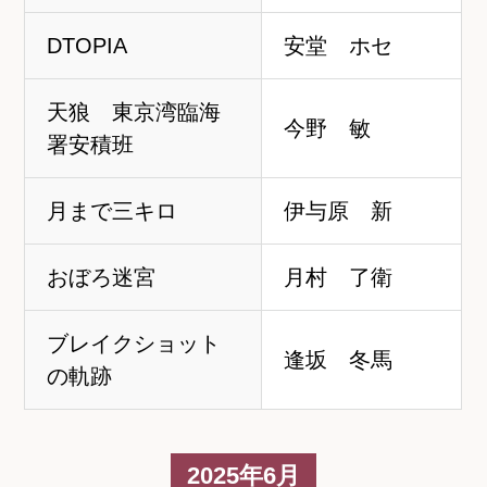
DTOPIA
安堂 ホセ
天狼 東京湾臨海
今野 敏
署安積班
月まで三キロ
伊与原 新
おぼろ迷宮
月村 了衛
ブレイクショット
逢坂 冬馬
の軌跡
2025年6月