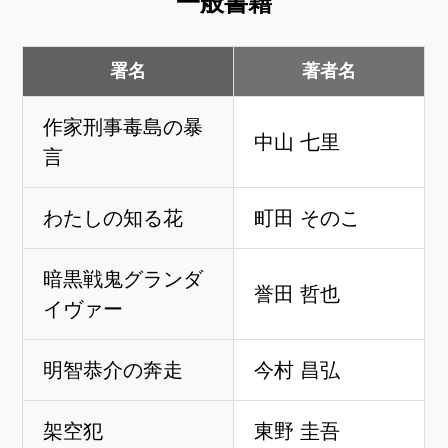
一般書籍
署名
著者名
作家刑事毒島の暴
中山 七里
言
わたしの知る花
町田 そのこ
暗黒戦鬼グランダ
誉田 哲也
イヴァー
明智恭介の奔走
今村 昌弘
架空犯
東野 圭吾