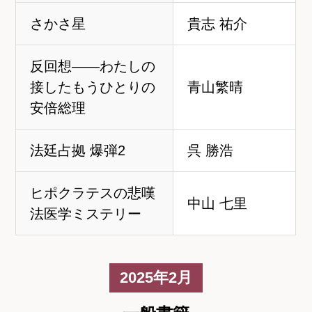
さかさ星
貴志 祐介
反回想――わたしの
接したもうひとりの
青山繁晴
安倍総理
法廷占拠 爆弾2
呉 勝浩
ヒポクラテスの悲嘆
中山 七里
法医学ミステリー
2025年2月