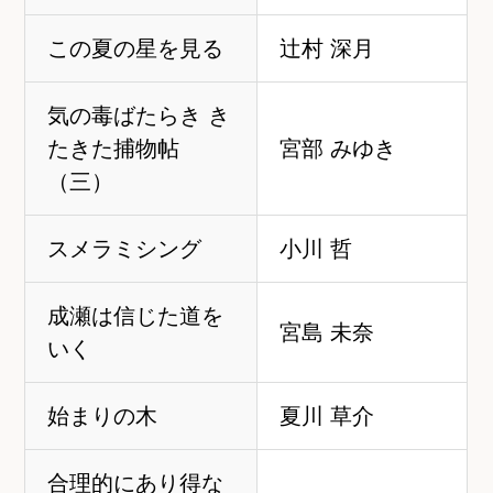
この夏の星を見る
辻村 深月
気の毒ばたらき き
たきた捕物帖
宮部 みゆき
（三）
スメラミシング
小川 哲
成瀬は信じた道を
宮島 未奈
いく
始まりの木
夏川 草介
合理的にあり得な