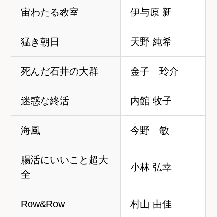
宙わたる教室
伊与原 新
猛き朝日
天野 純希
死んだ石井の大群
金子 玲介
迷惑な終活
内館 牧子
海風
今野 敏
腸活にいいこと超大
小林 弘幸
全
Row&Row
村山 由佳