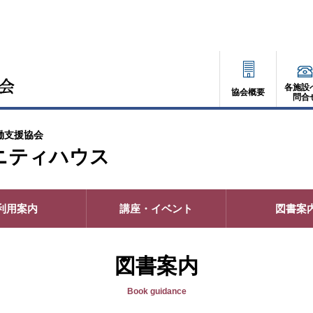
各施設
協会概要
問合
働支援協会
ニティハウス
利用案内
講座・イベント
図書案
図書案内
Book guidance