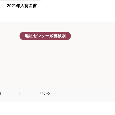
2021年入荷図書
別
地区センター蔵書検索
ウ
ィ
ン
ド
ウ
で
開
く
内
リンク