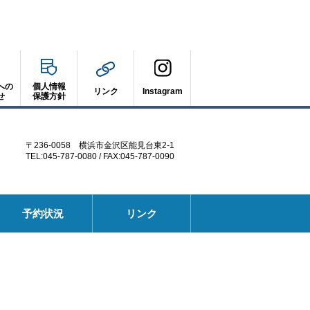
への
個人情報
リンク
Instagram
せ
保護方針
〒236-0058 横浜市金沢区能見台東2-1
TEL:045-787-0080 / FAX:045-787-0090
別
予約状況
リンク
ウ
ィ
ン
ド
ウ
で
開
く