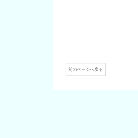
希望者複数の
※ 図書は変
前のページへ戻る