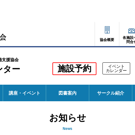
各施設
協会概要
問合
働支援協会
別
施設予約
イベント
ンター
別
カレンダー
ウ
ウ
ィ
ィ
ン
ド
ン
ウ
講座・イベント
図書案内
サークル紹介
で
ド
開
く
ウ
お知らせ
で
開
News