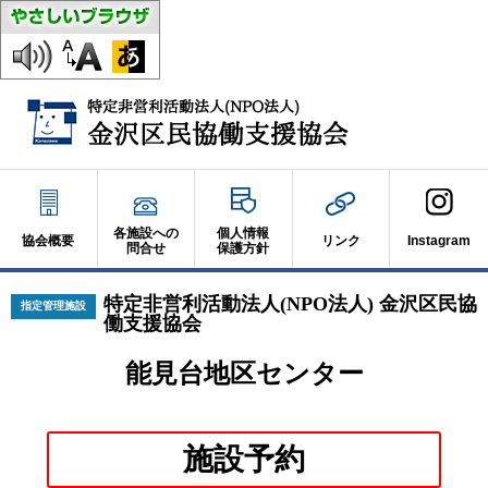
各施設への
個人情報
協会概要
リンク
Instagram
問合せ
保護方針
特定非営利活動法人(NPO法人) 金沢区民協
指定管理施設
働支援協会
能見台地区センター
別
施設予約