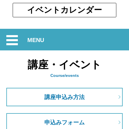
ウ
ィ
別
イベント
カレンダー
ン
ウ
ド
ィ
ウ
ン
で
開
MENU
ド
開
ウ
閉
く
で
講座・イベント
開
く
Course/events
講座申込み方法
申込みフォーム