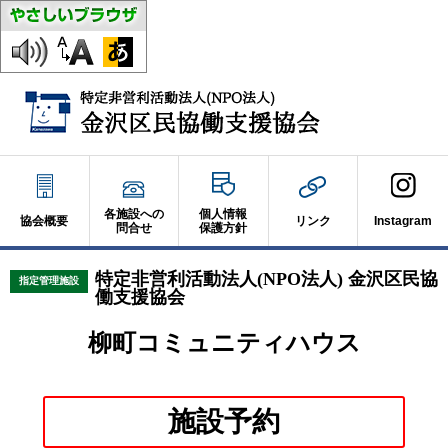
各施設への
個人情報
協会概要
リンク
Instagram
問合せ
保護方針
特定非営利活動法人(NPO法人) 金沢区民協
指定管理施設
働支援協会
柳町コミュニティハウス
別
施設予約