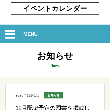
ウ
ィ
別
イベント
カレンダー
ン
ウ
ド
ィ
ウ
ン
で
開
MENU
ド
開
ウ
閉
く
で
お知らせ
開
く
News
2025年12月1日
お知らせ
12月配架予定の図書を掲載し