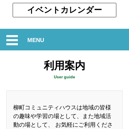
ウ
ィ
別
イベント
カレンダー
ン
ウ
ド
ィ
ウ
ン
で
開
MENU
ド
開
ウ
閉
く
で
利用案内
開
く
User guide
柳町コミュニティハウスは地域の皆様
の趣味や学習の場として、また地域活
動の場として、 お気軽にご利用くださ