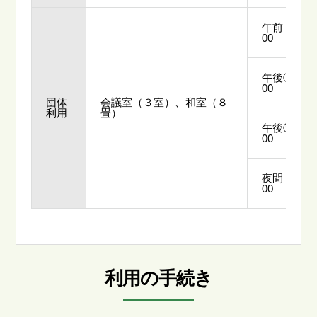
午前 ：9：
00
午後①：12
00
団体
会議室（３室）、和室（８
利用
畳）
午後②：15
00
夜間 ：18
00
利用の手続き