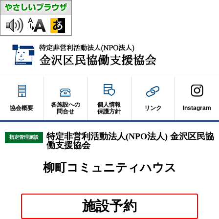
各施設への
個人情報
協会概要
リンク
Instagram
問合せ
保護方針
特定非営利活動法人(NPO法人) 金沢区民協
指定管理施設
働支援協会
柳町コミュニティハウス
別
施設予約