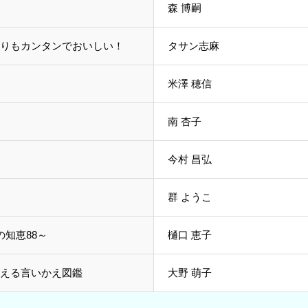
森 博嗣
りもカンタンでおいしい！
タサン志麻
米澤 穂信
南 杏子
今村 昌弘
群 ようこ
の知恵88～
樋口 恵子
える言いかえ図鑑
大野 萌子