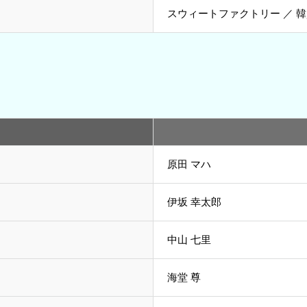
スウィートファクトリー ／ 
原田 マハ
伊坂 幸太郎
中山 七里
海堂 尊