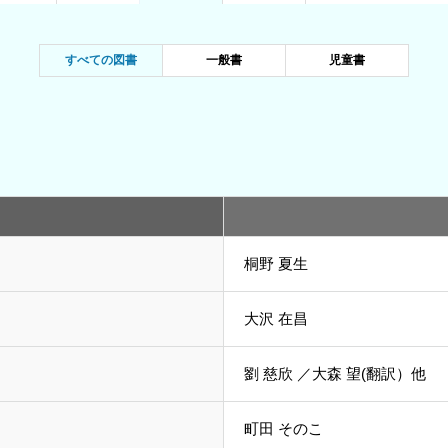
すべての図書
一般書
児童書
桐野 夏生
大沢 在昌
劉 慈欣 ／大森 望(翻訳）他
町田 そのこ