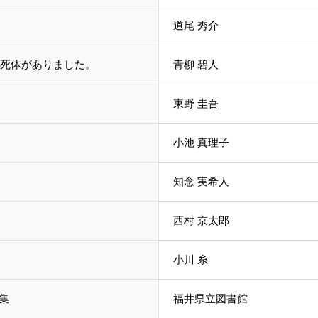
道尾 秀介
死体がありました。
青柳 碧人
東野 圭吾
小池 真理子
知念 実希人
西村 京太郎
小川 糸
集
福井県立図書館