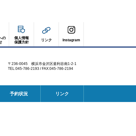
への
個人情報
リンク
Instagram
せ
保護方針
〒236-0045 横浜市金沢区釜利谷南1-2-1
TEL:045-786-2193 / FAX:045-786-2194
別
予約状況
リンク
ウ
ィ
ン
ド
ウ
で
開
く