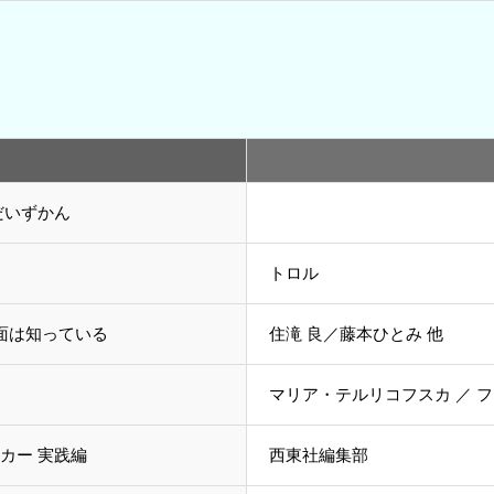
だいずかん
トロル
面は知っている
住滝 良／藤本ひとみ 他
マリア・テルリコフスカ ／ 
カー 実践編
西東社編集部