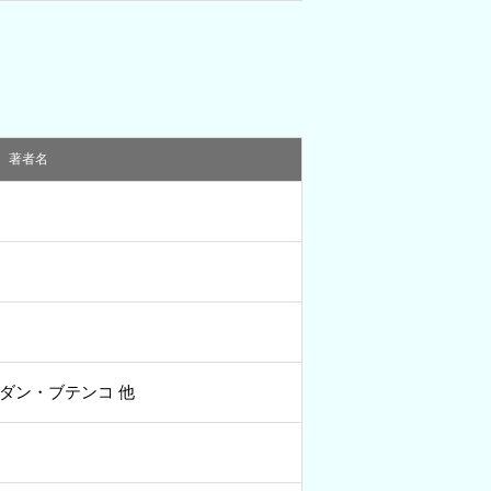
著者名
フダン・ブテンコ 他