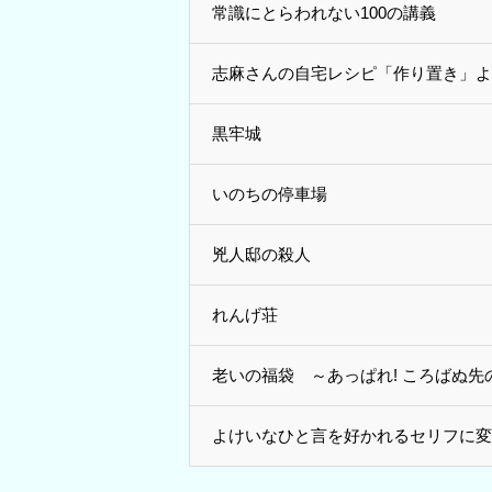
常識にとらわれない100の講義
志麻さんの自宅レシピ「作り置き」よ
黒牢城
いのちの停車場
兇人邸の殺人
れんげ荘
老いの福袋 ～あっぱれ! ころばぬ先
よけいなひと言を好かれるセリフに変