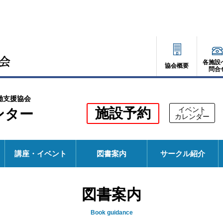
各施設
協会概要
問合
働支援協会
別
施設予約
イベント
ンター
別
カレンダー
ウ
ウ
ィ
ィ
ン
ド
ン
ウ
講座・イベント
図書案内
サークル紹介
で
ド
開
く
ウ
図書案内
で
開
Book guidance