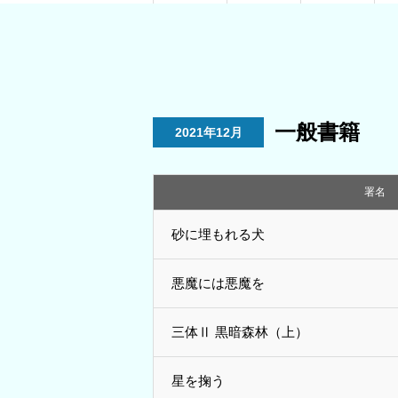
一般書籍
2021年12月
署名
砂に埋もれる犬
悪魔には悪魔を
三体Ⅱ 黒暗森林（上）
星を掬う