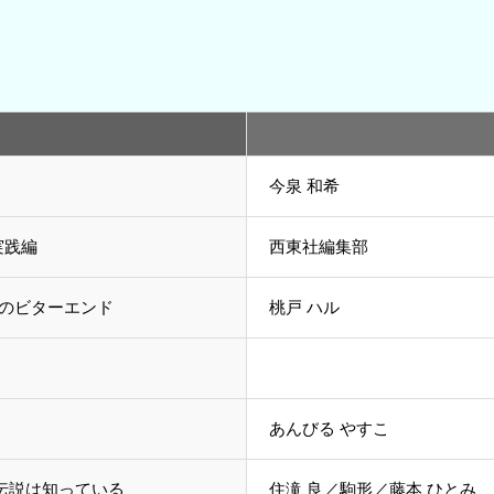
今泉 和希
実践編
西東社編集部
色のビターエンド
桃戸 ハル
あんびる やすこ
伝説は知っている
住滝 良／駒形／藤本 ひとみ