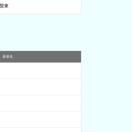
韓賢東
著者名