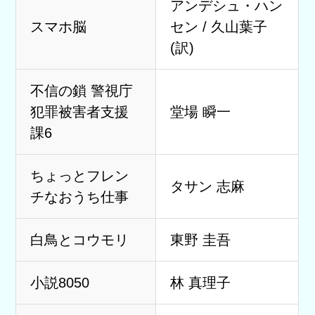
アンデシュ・ハン
スマホ脳
セン / 久山葉子
(訳)
不信の鎖 警視庁
犯罪被害者支援
堂場 瞬一
課6
ちょっとフレン
タサン 志麻
チなおうち仕事
白鳥とコウモリ
東野 圭吾
小説8050
林 真理子