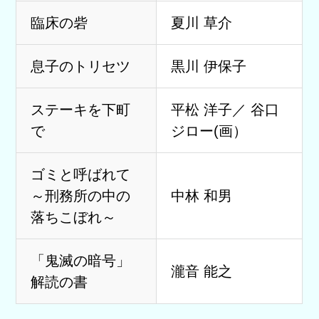
臨床の砦
夏川 草介
息子のトリセツ
黒川 伊保子
ステーキを下町
平松 洋子／ 谷口
で
ジロー(画）
ゴミと呼ばれて
～刑務所の中の
中林 和男
落ちこぼれ～
「鬼滅の暗号」
瀧音 能之
解読の書