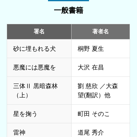
一般書籍
署名
著者名
砂に埋もれる犬
桐野 夏生
悪魔には悪魔を
大沢 在昌
三体Ⅱ 黒暗森林
劉 慈欣 ／大森
（上）
望(翻訳）他
星を掬う
町田 そのこ
雷神
道尾 秀介