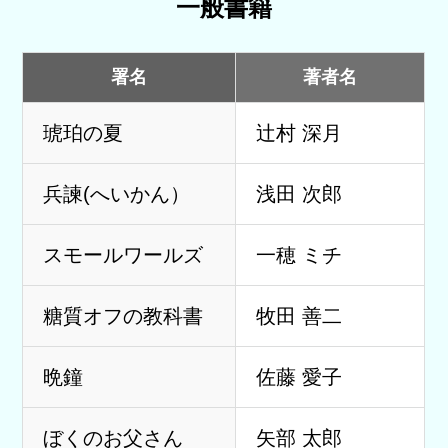
一般書籍
署名
著者名
琥珀の夏
辻村 深月
兵諫(へいかん）
浅田 次郎
スモールワールズ
一穂 ミチ
糖質オフの教科書
牧田 善二
晩鐘
佐藤 愛子
ぼくのお父さん
矢部 太郎