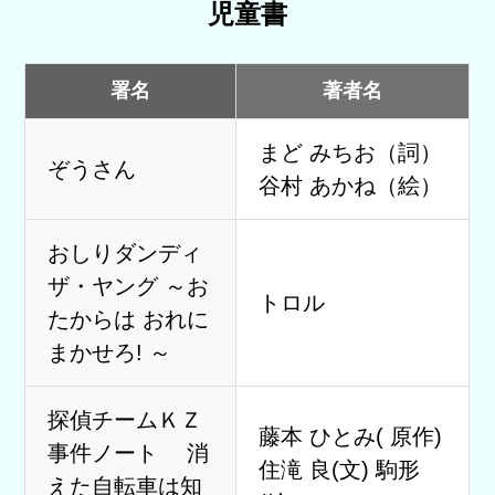
児童書
署名
著者名
まど みちお（詞）
ぞうさん
谷村 あかね（絵）
おしりダンディ
ザ・ヤング ～お
トロル
たからは おれに
まかせろ! ～
探偵チームＫＺ
藤本 ひとみ( 原作)
事件ノート 消
住滝 良(文) 駒形
えた自転車は知