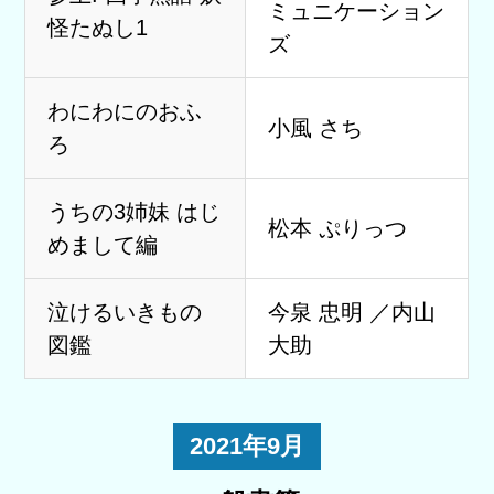
ミュニケーション
怪たぬし1
ズ
わにわにのおふ
小風 さち
ろ
うちの3姉妹 はじ
松本 ぷりっつ
めまして編
泣けるいきもの
今泉 忠明 ／内山
図鑑
大助
2021年9月