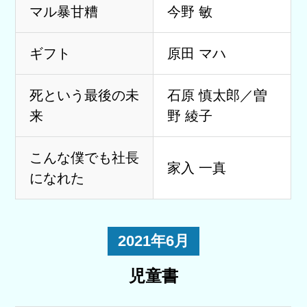
マル暴甘糟
今野 敏
ギフト
原田 マハ
死という最後の未
石原 慎太郎／曽
来
野 綾子
こんな僕でも社長
家入 一真
になれた
2021年6月
児童書