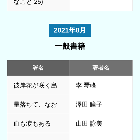
なこと 25)
2021年8月
一般書籍
署名
著者名
彼岸花が咲く島
李 琴峰
星落ちて、なお
澤田 瞳子
血も涙もある
山田 詠美