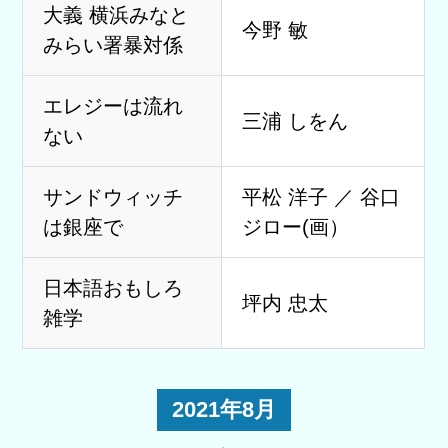
大義 横浜みなと
今野 敏
みらい署暴対係
エレジーは流れ
三浦 しをん
ない
サンドウィッチ
平松 洋子 ／ 谷口
は銀座で
ジロー(画）
日本語おもしろ
坪内 忠太
雑学
2021年8月