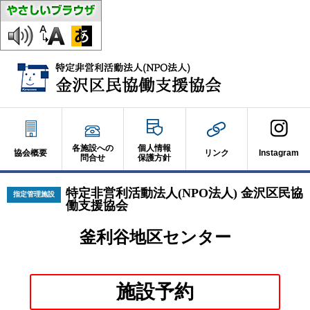
各施設への
個人情報
協会概要
リンク
Instagram
問合せ
保護方針
特定非営利活動法人(NPO法人) 金沢区民協
指定管理施設
働支援協会
釜利谷地区センター
別
施設予約