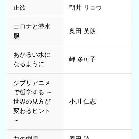
正欲
朝井 リョウ
コロナと潜水
奥田 英朗
服
あかるい水に
岬 多可子
なるように
ジブリアニメ
で哲学する ～
世界の見方が
小川 仁志
変わるヒント
～
灰の劇場
恩田 陸