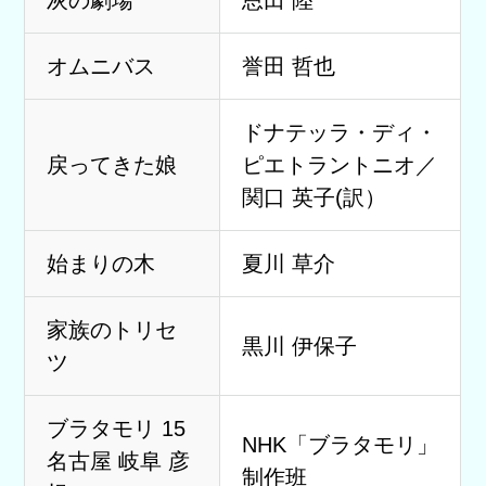
オムニバス
誉田 哲也
ドナテッラ・ディ・
戻ってきた娘
ピエトラントニオ／
関口 英子(訳）
始まりの木
夏川 草介
家族のトリセ
黒川 伊保子
ツ
ブラタモリ 15
NHK「ブラタモリ」
名古屋 岐阜 彦
制作班