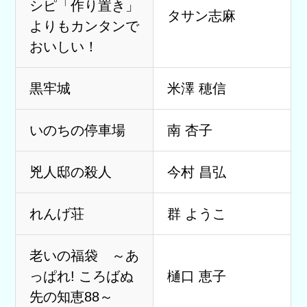
シピ「作り置き」
タサン志麻
よりもカンタンで
おいしい！
黒牢城
米澤 穂信
いのちの停車場
南 杏子
兇人邸の殺人
今村 昌弘
れんげ荘
群 ようこ
老いの福袋 ～あ
っぱれ! ころばぬ
樋口 恵子
先の知恵88～