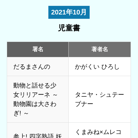
2021年10月
児童書
署名
著者名
だるまさんの
かがくい ひろし
動物と話せる少
女リリアーネ ～
タニヤ・シュテー
動物園は大さわ
ブナー
ぎ! ～
くまみね×ムレコ
参上! 四字熟語 妖