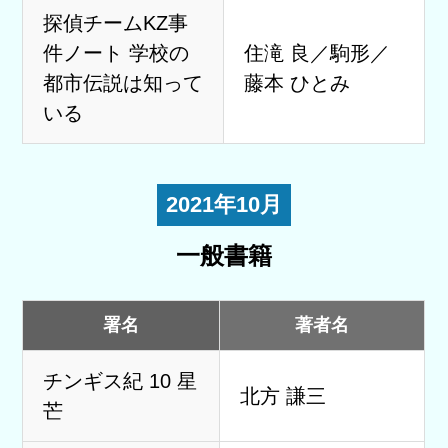
探偵チームKZ事
件ノート 学校の
住滝 良／駒形／
都市伝説は知って
藤本 ひとみ
いる
2021年10月
一般書籍
署名
著者名
チンギス紀 10 星
北方 謙三
芒