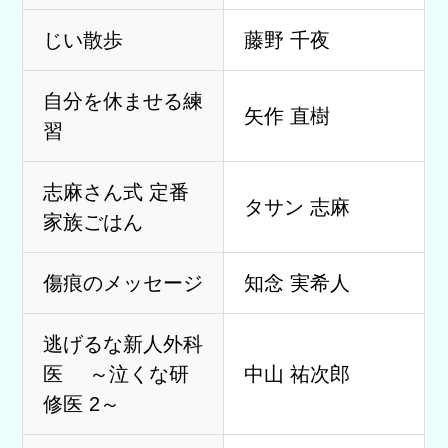
じい散歩
藤野 千夜
自分を休ませる練
矢作 直樹
習
志麻さん式 定番
タサン 志麻
家族ごはん
傷痕のメッセージ
知念 実希人
逃げるな新人外科
医 ～泣くな研
中山 祐次郎
修医 2～