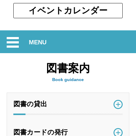
ウ
ィ
別
イベント
カレンダー
ン
ウ
ド
ィ
ウ
ン
で
開
MENU
ド
開
ウ
閉
く
で
図書案内
開
く
Book guidance
図書の貸出
図書カードの発行