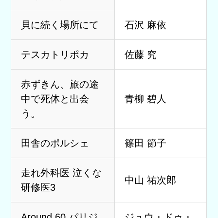
貝に続く場所にて
石沢 麻依
テスカトリポカ
佐藤 究
赤ずきん、旅の途
中で死体と出会
青柳 碧人
う。
田舎のポルシェ
篠田 節子
走れ外科医 泣くな
中山 祐次郎
研修医3
Around 60 パリジ
ジュウ・ドゥ・