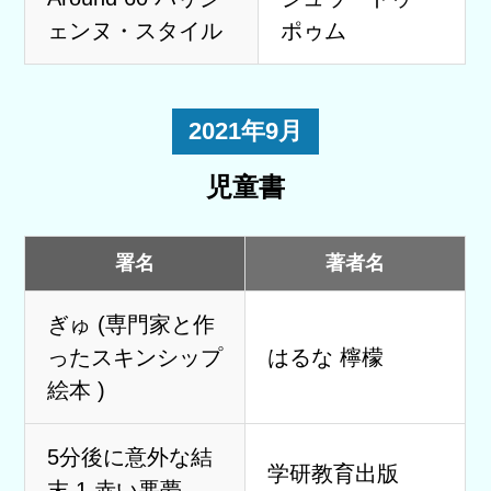
ェンヌ・スタイル
ポゥム
2021年9月
児童書
署名
著者名
ぎゅ (専門家と作
ったスキンシップ
はるな 檸檬
絵本 )
5分後に意外な結
学研教育出版
末 1 赤い悪夢