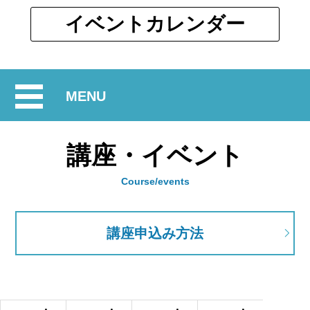
ウ
ィ
別
イベント
カレンダー
ン
ウ
ド
ィ
ウ
ン
で
開
MENU
ド
開
ウ
閉
く
で
講座・イベント
開
く
Course/events
講座申込み方法