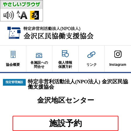
各施設への
個人情報
協会概要
リンク
Instagram
問合せ
保護方針
特定非営利活動法人(NPO法人) 金沢区民協
指定管理施設
働支援協会
金沢地区センター
別
施設予約