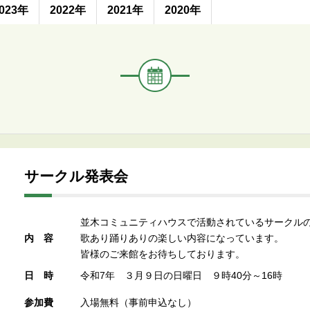
く
023年
2022年
2021年
2020年
イ
ベ
ン
ト・
講
座
名
サークル発表会
並木コミュニティハウスで活動されているサークル
内容
歌あり踊りありの楽しい内容になっています。
皆様のご来館をお待ちしております。
日時
令和7年 ３月９日の日曜日 ９時40分～16時
参加費
入場無料（事前申込なし）