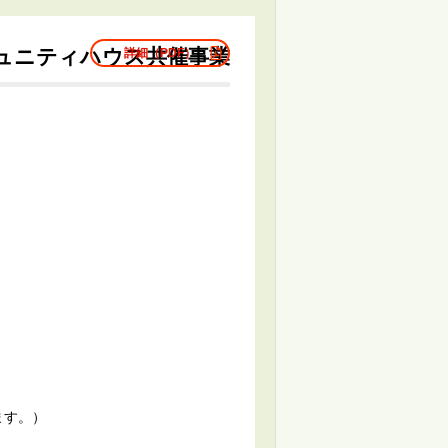
ュニティハウス共催事業
詳細（PDF）
ます。）