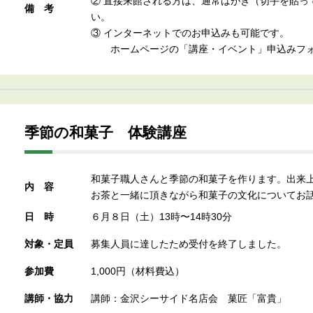
② 直接来館される方は、通常はがき（切手を貼っ
備考
い。
③ インターネットでのお申込みも可能です。
ホームページの「講座・イベント」申込みフォ
季節の和菓子 体験講座
和菓子職人さんと季節の和菓子を作ります。出来
内容
お茶と一緒に頂きながら和菓子の文化についてお
日時
６月８日（土）13時〜14時30分
対象・定員
募集人員に達したため受付を終了しました。
参加費
1,000円（材料費込）
講師・協力
講師：金沢シーサイド名店会 菓匠「富貴」