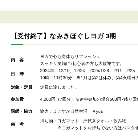
【受付終了】なみきほぐしヨガ 3期
ヨガで心も身体もリフレッシュ‼
内容
スッキリ笑顔に♪初心者の方も大歓迎です。
2024年 12/10、12/24、2025/1/28、2/11、2
日時
10時～11時30分 ※1月は第2は休み、第4火曜日
対象・定員
定員に達しました。
参加費
4,200円（7回分）※途中参加の場合600円×残り回
講師・協力
協力：よこすか自然生活 Ａyus
持ち物：ヨガマット・汗拭きタオル・飲み物
備考
※ヨガマットをお持ちでない方はバスタオ