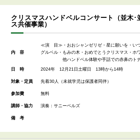
クリスマスハンドベルコンサート（並木･
ス共催事業）
≪演 目≫・おおシャンゼリゼ・星に願いを・い
内容
グルベル・もみの木・おめでとうクリスマス・ホ
他ハンドベル体験や手話での赤鼻のトナ
日時
2024年 12月21日土曜日 13時から14時
対象・定員
先着30人（未就学児は保護者同伴）
参加費
無料
講師・協力
演奏：サニーベルズ
備考