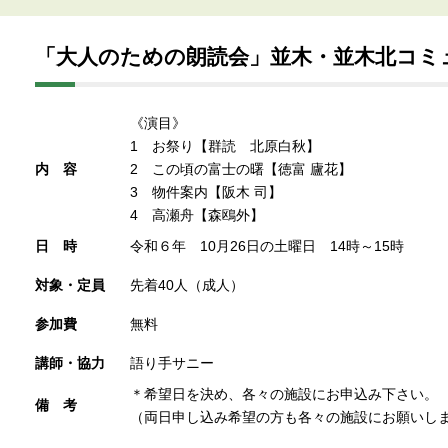
「大人のための朗読会」並木・並木北コミ
《演目》
1 お祭り【群読 北原白秋】
内容
2 この頃の富士の曙【徳富 廬花】
3 物件案内【阪木 司】
4 高瀬舟【森鴎外】
日時
令和６年 10月26日の土曜日 14時～15時
対象・定員
先着40人（成人）
参加費
無料
講師・協力
語り手サニー
＊希望日を決め、各々の施設にお申込み下さい。
備考
（両日申し込み希望の方も各々の施設にお願いし