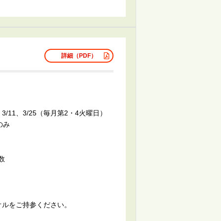
詳細（PDF）
/25、3/11、3/25（毎月第2・4火曜日）
のみ
数
ルをご持参ください。