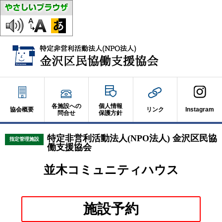
各施設への
個人情報
協会概要
リンク
Instagram
問合せ
保護方針
特定非営利活動法人(NPO法人) 金沢区民協
指定管理施設
働支援協会
並木コミュニティハウス
別
施設予約