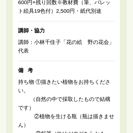
600円×残り回数※教材費（筆、パレッ
ト絵具19色付）2,500円・紙代別途
講師・協力
講師：小林千佳子「花の絵 野の花会」
代表
備考
持ち物 ①描きたい植物をお持ちくださ
い。
（自然の中で採取したもので結構
です）
②植物を生ける瓶（瓶は描きませ
ん）