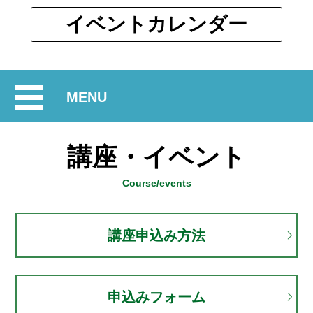
ウ
ィ
別
イベント
カレンダー
ン
ウ
ド
ィ
ウ
ン
で
開
MENU
ド
開
ウ
閉
く
で
講座・イベント
開
く
Course/events
講座申込み方法
申込みフォーム