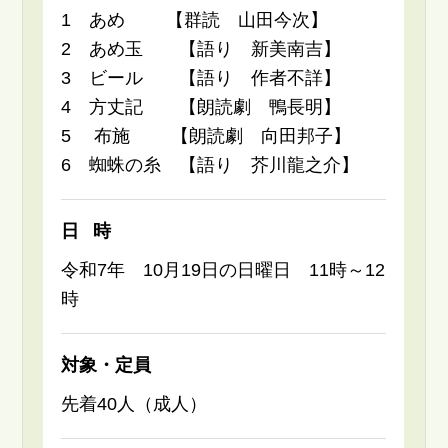
1 あめ 【群読 山田今次】
2 あめ玉 【語り 新美南吉】
3 ビール 【語り 作者不詳】
4 方丈記 【朗読劇 鴨長明】
5 布施 【朗読劇 向田邦子】
6 蜘蛛の糸 【語り 芥川龍之介】
日時
令和7年 10月19日の日曜日 11時～12
時
対象・定員
先着40人（成人）