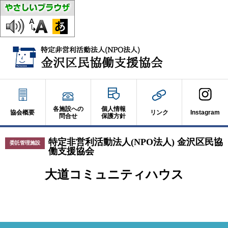
各施設への
個人情報
協会概要
リンク
Instagram
問合せ
保護方針
特定非営利活動法人(NPO法人) 金沢区民協
委託管理施設
働支援協会
大道コミュニティハウス