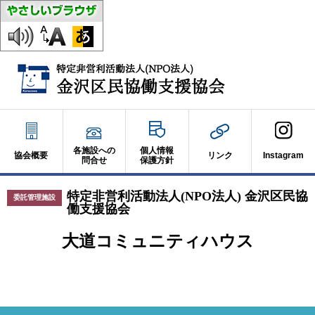
各施設への
個人情報
協会概要
リンク
Instagram
問合せ
保護方針
特定非営利活動法人(NPO法人) 金沢区民協
委託管理施設
働支援協会
大道コミュニティハウス