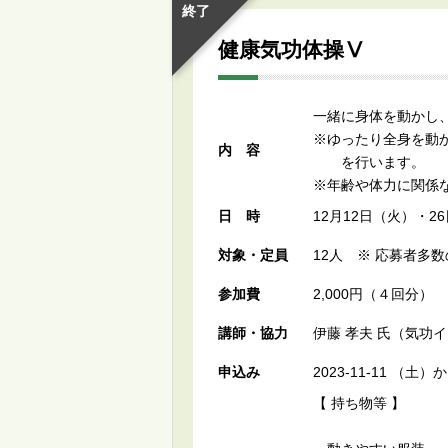
終了
健康気功体操Ⅴ
一緒に身体を動かし
※ゆったり全身を動
内容
を行います。
※年齢や体力に関係
日時
12月12日（火）・26
対象・定員
12人 ※ 応募者多
参加費
2,000円（４回分）
講師・協力
伊藤 孝夫 氏（気功
申込み
2023-11-11 （
【 持ち物等 】