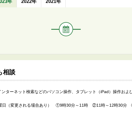
く
023年
2022年
2021年
イ
ベ
ン
ト・
講
座
名
も相談
インターネット検索などのパソコン操作、タブレット（iPad）操作およ
日（変更される場合あり） ①9時30分～11時 ②11時～12時30分 ③