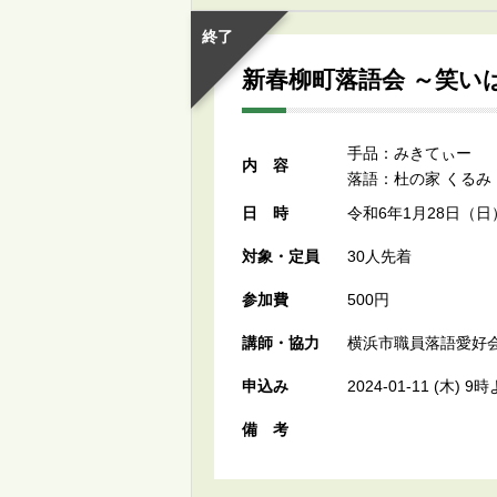
終了
新春柳町落語会 ～笑い
手品：みきてぃー
内容
落語：杜の家 くるみ
日時
令和6年1月28日（日
対象・定員
30人先着
参加費
500円
講師・協力
横浜市職員落語愛好
申込み
2024-01-11 (木
備考