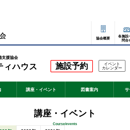
各施設
協会概要
問合
働支援協会
別
施設予約
イベント
ティハウス
別
カレンダー
ウ
ウ
ィ
ィ
ン
ド
ン
ウ
内
講座・イベント
図書案内
サ
で
ド
開
く
ウ
講座・イベント
で
開
Course/events