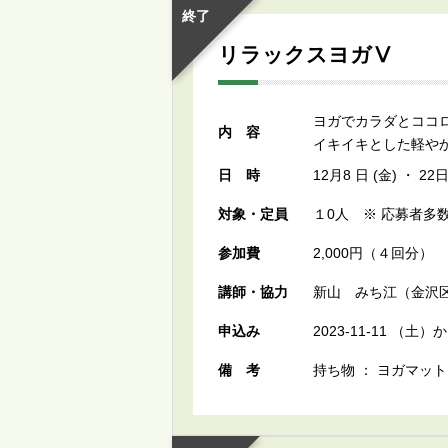
終了
リラックスヨガⅤ
ヨガでカラダとココ
内容
イキイキとした軽や
日時
12月8 日 (金) ・ 
対象・定員
１0人 ※ 応募者多
参加費
2,000円（４回分）
講師・協力
新山 みち江（金沢
申込み
2023-11-11 （
備考
持ち物 ： ヨガマッ