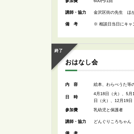
参加費
600円/1回
講師・協力
金沢区街の先生 ほ
備考
※ 相談日当日にキ
終了
おはなし会
内容
絵本、わらべうた等
4月18日（火）、5月
日時
日（火）、12月19日
参加費
乳幼児と保護者
講師・協力
どんぐりころちゃん
備考