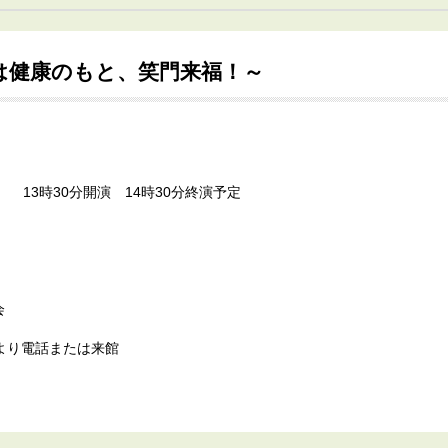
は健康のもと、笑門来福！～
） 13時30分開演 14時30分終演予定
会
) 9時より電話または来館