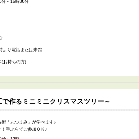
0分～15時30分
な
) ９時より電話または来館
(お持ちの方)
工で作るミニミニクリスマスツリー～
技術「丸つまみ」が学べます♪
す！手ぶらでご参加ＯＫ♪
0分～12時