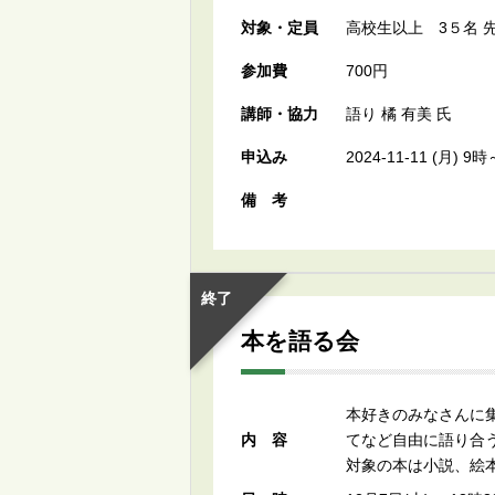
対象・定員
高校生以上 3５名 
参加費
700円
講師・協力
語り 橘 有美 氏
申込み
2024-11-11 (月)
備考
終了
本を語る会
本好きのみなさんに
内容
てなど自由に語り合う
対象の本は小説、絵