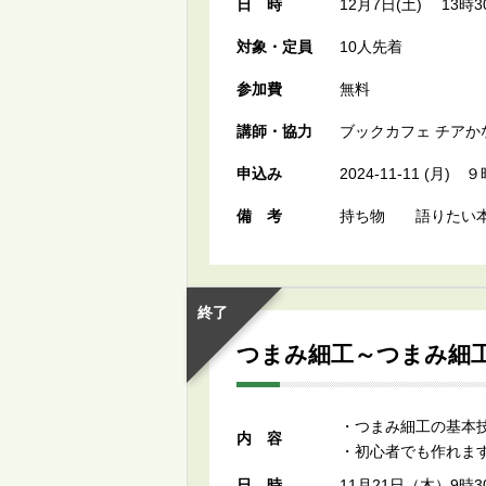
日時
12月7日(土) 13時3
対象・定員
10人先着
参加費
無料
講師・協力
ブックカフェ チアか
申込み
2024-11-11 (月
備考
持ち物 語りたい本
終了
つまみ細工～つまみ細
・つまみ細工の基本
内容
・初心者でも作れま
日時
11月21日（木）9時3