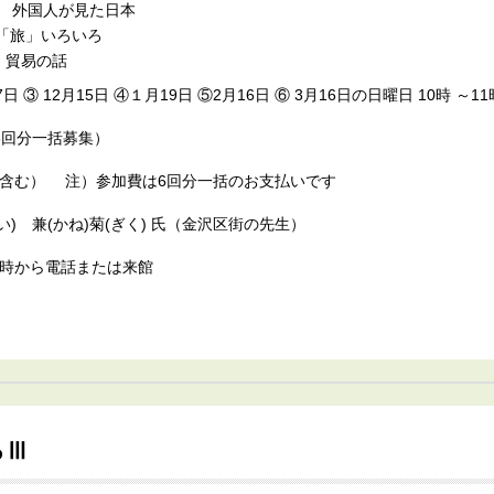
） 外国人が見た日本
 「旅」いろいろ
 貿易の話
17日 ③ 12月15日 ④１月19日 ⑤2月16日 ⑥ 3月16日の日曜日 10時 ～
6回分一括募集）
代を含む） 注）参加費は6回分一括のお支払いです
) 兼(かね)菊(ぎく) 氏（金沢区街の先生）
水）９時から電話または来館
るⅢ