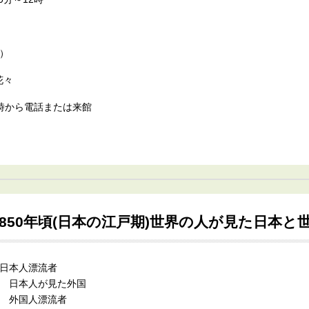
む）
花々
金）9時から電話または来館
1850年頃(日本の江戸期)世界の人が見た日本
 日本人漂流者
） 日本人が見た外国
） 外国人漂流者