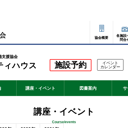
各施設
協会概要
問合
働支援協会
別
施設予約
イベント
ティハウス
別
カレンダー
ウ
ウ
ィ
ィ
ン
ド
ン
ウ
内
講座・イベント
図書案内
サ
で
ド
開
く
ウ
講座・イベント
で
開
Course/events