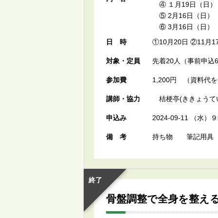
④ １月19日（日
⑤ 2月16日（日）
⑥ 3月16日（日）
日時
①10月20日 ②11月
対象・定員
先着20人（事前申込
参加費
1,200円 （資料
講師・協力
桔梗亭(ききょうてい
申込み
2024-09-11 （
備考
持ち物 筆記用具
終了
骨盤調整で全身を整え