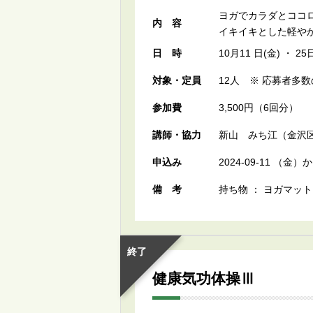
ヨガでカラダとココ
内容
イキイキとした軽や
日時
10月11 日(金) ・ 2
対象・定員
12人 ※ 応募者多
参加費
3,500円（6回分）
講師・協力
新山 みち江（金沢区
申込み
2024-09-11 （
備考
持ち物 ： ヨガマッ
終了
健康気功体操Ⅲ