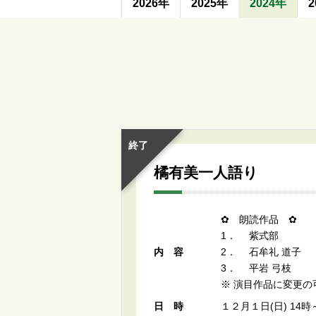
2026年
2025年
2024年
2
終了
橘有美一人語り
✿ 朗読作品 ✿
1． 紫式部 源
内容
2． 石牟礼 道子
3． 平岩 
※ 演目作品に変更の
日時
１２月１日(日) 14時