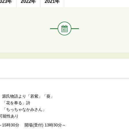
く
023年
2022年
2021年
イ
ベ
ン
ト・
講
座
名
氏物語より「若紫」「葵」
 「花を奉る」詩
弓枝 「ちっちゃなかみさん」
可能性あり
～15時30分 開場(受付) 13時30分～