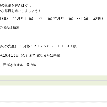
ロの緊張を解きほぐし
かな毎日を過ごしましょう！！
5日 (金) 11月 8日 (金) ・ 22日 (金) 12月13日(金)・27日(金)（全
数の場合は抽選
街の先生） ※ 資格：ＲＴＹ５００，ＩＨＴＡ１級
金）から10月１8日（金）まで 電話または来館
ト、汗拭きタオル、飲み物